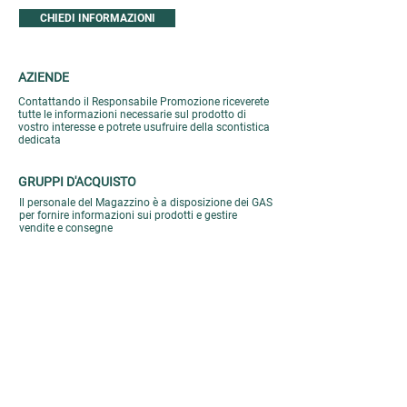
CHIEDI INFORMAZIONI
AZIENDE
Contattando il Responsabile Promozione riceverete
tutte le informazioni necessarie sul prodotto di
vostro interesse e potrete usufruire della scontistica
dedicata
GRUPPI D'ACQUISTO
Il personale del Magazzino è a disposizione dei GAS
per fornire informazioni sui prodotti e gestire
vendite e consegne
Villaggio
dei Popoli
Promuoviamo un’economia più giusta e sostenibile, che
rispetta le persone e tutela l’ambiente
SOSTIENICI