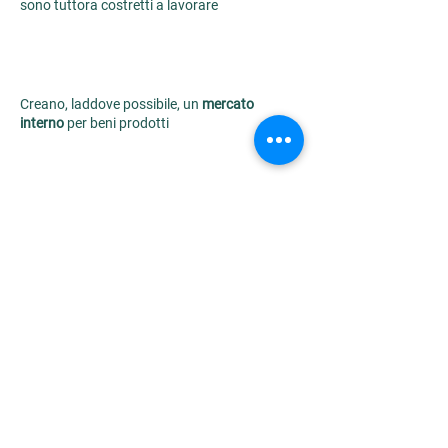
sono tuttora costretti a lavorare
Creano, laddove possibile, un
mercato
interno
per beni prodotti
Diversificano
le produzioni agricole
Le nostre garanzie
WFTO
Il marchio WFTO Guaranteed Fair Trade,
garantisce che il modello fair trade venga