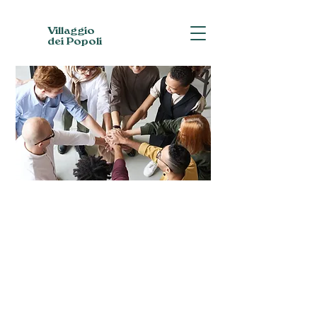
Villaggio
dei Popoli
P
a
r
t
ecipa
Vuoi collaborare con la cooperativa? Scopri
molti modi per prendere parte alle attività del
Villaggio dei Popoli e contribuire alla crescita e
alla diffusione del commercio equo sul territorio
fiorentino