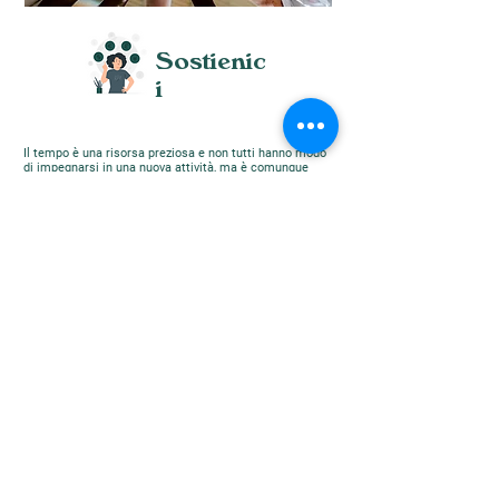
Sostienic
i
Il tempo è una risorsa preziosa e non tutti hanno modo
di impegnarsi in una nuova attività, ma è comunque
possibile essere parte della nostra realtà contribuendo
alla buona riuscita delle nostre iniziative.
5x1000:
è sufficiente scegliere l’Associazione Il
Villaggio dei Popoli ONLUS come destinazione del
proprio 5x1000 per supportare le nostre attività
culturali e il commercio equo e solidale
DONAZIONI:
Ogni piccolo contributo è importante e
può rivelarsi una risorsa preziosa per sostenere
produttori svantaggiati in ogni parte del mondo IBAN:
IT62I0501802800000011039252
LASCITI:
Un’opportunità per lasciare un’impronta
concreta nel futuro, senza rinunciare a nulla nel
presente