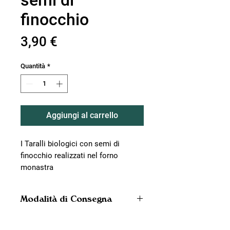
semi di
finocchio
Prezzo
3,90 €
Quantità
*
Aggiungi al carrello
I Taralli biologici con semi di
finocchio realizzati nel forno
monastra
Modalità di Consegna
PUNTI DI RITIRO
Puoi ritirare il tuo ordine presso tutti i