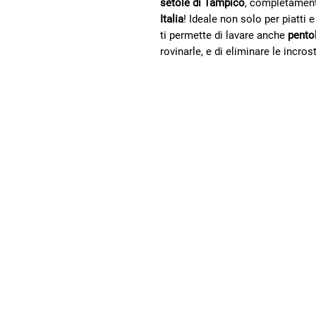
setole di Tampico
, completamen
Italia
! Ideale non solo per piatti e
ti permette di lavare anche
pentol
rovinarle, e di eliminare le incrosta
Villaggio
dei Popoli
Promuoviamo
un’economia più giusta
e sostenibile, che
rispetta le persone e
tutela l’ambiente
SOSTIENICI