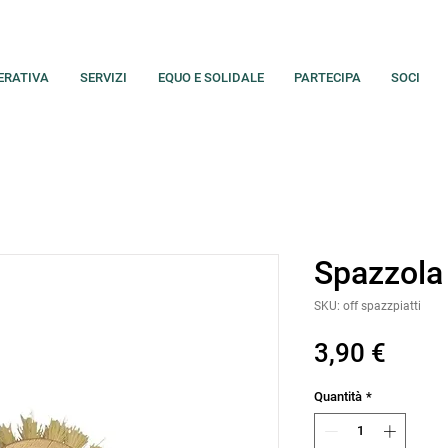
ERATIVA
SERVIZI
EQUO E SOLIDALE
PARTECIPA
SOCI
Spazzola 
SKU: off spazzpiatti
Prez
3,90 €
Quantità
*