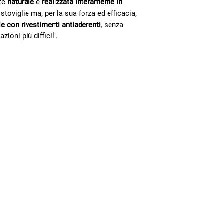
te
naturale
e
realizzata interamente in
Ripoli, Scandicci e Se
 stoviglie ma, per la sua forza ed efficacia,
Consegna in 10 giorni
e con rivestimenti antiaderenti
, senza
Per ordini inferiori a 
zioni più difficili.
Newsletter
Contatti
Rimani aggiornato sul mondo
della cooperativa
Bottega Firenze
Nome e Cognome
Via dei Pilastri 45/r Firenze, 50
ORARI
TELEFONO
EMA
Bottega Empoli
Email
Piazza del Popolo 9, Empoli, 5
ORARI
TELEFONO
EMA
Magazzino & Outlet
Consenso gestione dati personali