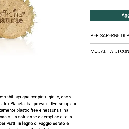
Agg
PER SAPERNE DI P
OFFICINA NATURAE appl
MODALITA' DI CO
fornitura delle materie
sfruttati a livello int
PUNTI DI RITIRO
italiani, come quelli d
Puoi ritirare il tuo ord
Gli imballaggi dei pro
Villaggio dei Popoli, 
basso impatto ambient
compilazione dell’ordi
polietilene “verde” pr
Bottega Il Villaggio
da canna da zucchero 
Firenze
Brasile e prodotto co
tabili spugne per piatti gialle, che si
Bottega Altromerc
stro Pianeta, hai provato diverse opzioni
Magazzino Il Villa
mente plastic free e nessuna ti ha
Firenze
CONSEGNA A DOMICILI
icacia. La soluzione è semplice e te la
E’ prevista la consegna
er Piatti in legno di Faggio cerato e
eccezione dei latticin