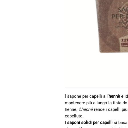
l sapone per capelli all’
hennè
è id
mantenere più a lungo la tinta do
hennè. L’
henné
rende i capelli più
capelluto.
I
saponi solidi per capelli
si basa