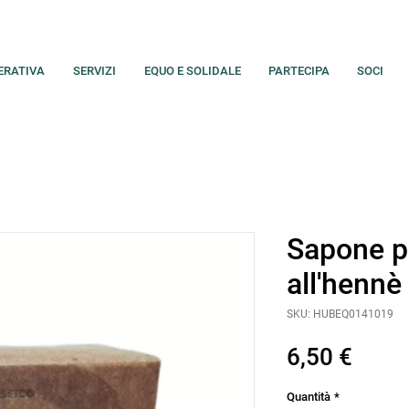
ERATIVA
SERVIZI
EQUO E SOLIDALE
PARTECIPA
SOCI
Sapone pe
all'hennè
SKU: HUBEQ0141019
Prez
6,50 €
Quantità
*