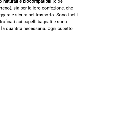
to
naturali e biocompatibili
(cioè
E’ prevista la consegna
rreno), sia per la loro confezione, che
eccezione dei latticin
eggera e sicura nel trasporto. Sono facili
Ripoli, Scandicci e Se
rofinati sui capelli bagnati e sono
Consegna in 10 giorni
 la quantità necessaria. Ogni cubetto
Per ordini inferiori a 
Newsletter
Contatti
Rimani aggiornato sul mondo
della cooperativa
Bottega Firenze
Nome e Cognome
Via dei Pilastri 45/r Firenze, 50
ORARI
TELEFONO
EMA
Bottega Empoli
Email