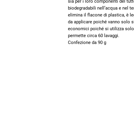
sia per i loro componenti del tut
biodegradabili nell’acqua e nel te
elimina il flacone di plastica, è l
da applicare poiché vanno solo st
economici poiché si utilizza solo
permette circa 60 lavaggi.
Confezione da 90 g
Villaggio
dei Popoli
Promuoviamo
un’economia più giusta
e sostenibile, che
rispetta le persone e
tutela l’ambiente
SOSTIENICI