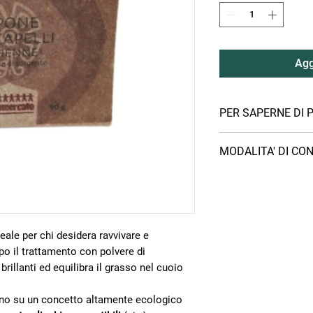
Agg
PER SAPERNE DI P
Rispettando la Carta I
MODALITA' DI CO
Equo e Solidale, Equ
alimentari, cosmetici 
PUNTI DI RITIRO
cooperative e associaz
Puoi ritirare il tuo ord
America Latina, che v
Villaggio dei Popoli, 
del Mondo italiane.
compilazione dell’ordi
Ai produttori vengono
eale per chi desidera ravvivare e
Bottega Il Villaggio
prodotti acquistati, l
Firenze
po il trattamento con polvere di
commerciale e il fina
Bottega Altromerc
 brillanti ed equilibra il grasso nel cuoio
pari alla metà della m
Magazzino Il Villa
cooperazione per lo sv
Firenze
no su un concetto altamente ecologico
CONSEGNA A DOMICILI