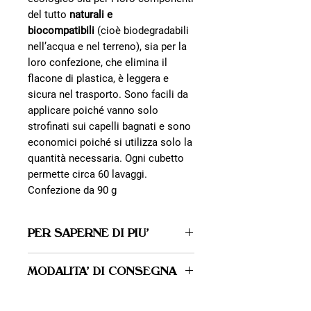
del tutto
naturali e
biocompatibili
(cioè biodegradabili
nell’acqua e nel terreno), sia per la
loro confezione, che elimina il
flacone di plastica, è leggera e
sicura nel trasporto. Sono facili da
applicare poiché vanno solo
strofinati sui capelli bagnati e sono
economici poiché si utilizza solo la
quantità necessaria. Ogni cubetto
permette circa 60 lavaggi.
Confezione da 90 g
PER SAPERNE DI PIU'
Rispettando la Carta Italiana dei Criteri
MODALITA' DI CONSEGNA
del Commercio Equo e
Solidale, EquoMercato importa
PUNTI DI RITIRO
prodotti alimentari, cosmetici e di