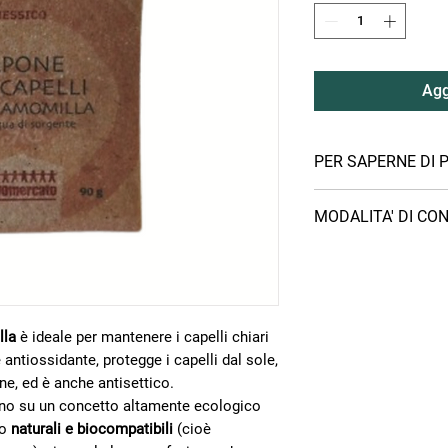
Agg
PER SAPERNE DI P
Rispettando la Carta I
MODALITA' DI CO
Equo e Solidale, Equ
alimentari, cosmetici 
PUNTI DI RITIRO
cooperative e associaz
Puoi ritirare il tuo ord
America Latina, che v
Villaggio dei Popoli, 
del Mondo italiane.
compilazione dell’ordi
Ai produttori vengono
lla
è ideale per mantenere i capelli chiari
Bottega Il Villaggio
prodotti acquistati, l
Firenze
 antiossidante, protegge i capelli dal sole,
commerciale e il fina
Bottega Altromerc
rne, ed è anche antisettico.
pari alla metà della m
Magazzino Il Villa
no su un concetto altamente ecologico
cooperazione per lo sv
Firenze
to
naturali e biocompatibili
(cioè
CONSEGNA A DOMICILI