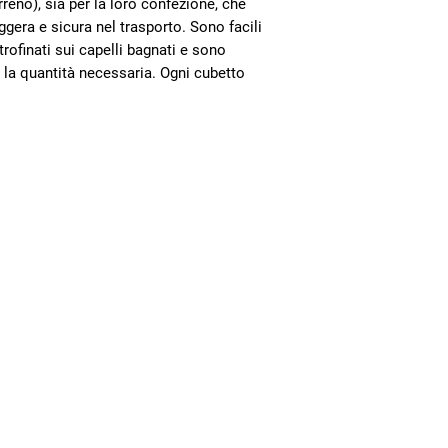
rreno), sia per la loro confezione, che
E’ prevista la consegna
eggera e sicura nel trasporto. Sono facili
eccezione dei latticin
rofinati sui capelli bagnati e sono
Ripoli, Scandicci e Se
 la quantità necessaria. Ogni cubetto
Consegna in 10 giorni
Per ordini inferiori a 
Newsletter
Contatti
Rimani aggiornato sul mondo
della cooperativa
Bottega Firenze
Nome e Cognome
Via dei Pilastri 45/r Firenze, 50
ORARI
TELEFONO
EMA
Bottega Empoli
Email
Piazza del Popolo 9, Empoli, 5
ORARI
TELEFONO
EMA