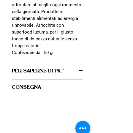
affrontare al meglio ogni momento
della giornata. Prodotte in
stabilimenti alimentati ad energia
rinnovabile. Arricchite con
superfood lucuma, per il giusto
tocco di dolcezza naturale senza
troppe calorie!
Confezione da 150 gr
PER SAPERNE DI PIU'
Altromercato è la principale realtà di
CONSEGNA
Commercio Equo Solidale in Italia.
Da oltre 30 anni costruiamo filiere
PUNTI DI RITIRO
etiche di materie prime da tutto il
Puoi ritirare il tuo ordine presso tutti i
mondo.
punti vendita del Villaggio dei Popoli,
Grazie ai nostri partner produttori in
specificando quale al momento della
Villaggio
oltre 40 paesi e alle persone che ci
compilazione dell’ordine stesso:
dei Popoli
scelgono ogni giorno realizziamo
Bottega Il Villaggio dei Popoli – Via
prodotti che parlano di sostenibilità a