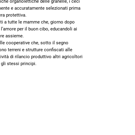
tiche organolettiche delle granelle, i ceci
Per ordini inferiori a 
indotto positivo e pr
mente e accuratamente selezionati prima
virtuoso, basato sulla 
ra protettiva.
mercato.
ati a tutte le mamme che, giorno dopo
i l’amore per il buon cibo, educandoli ai
vere assieme.
lle cooperative che, sotto il segno
no terreni e strutture confiscati alle
ità di rilancio produttivo altri agricoltori
gli stessi principi.
Newsletter
Contatti
Rimani aggiornato sul mondo
della cooperativa
Bottega Firenze