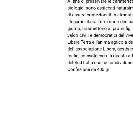
Al fine di preservare le caratteris
biologici sono essiccati natural
di essere confezionati in atmosfe
I legumi Libera Terra sono dedic
giorno, trasmettono ai propri figl
valori civili e democratici del vi
Libera Terra è l’anima agricola de
dell’associazione Libera, gestisco
mafie, coinvolgendo in questa attiv
del Sud Italia che ne condividono 
Confezione da 400 gr
Villaggio
dei Popoli
Promuoviamo