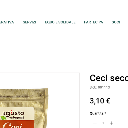
ERATIVA
SERVIZI
EQUO E SOLIDALE
PARTECIPA
SOCI
Ceci sec
SKU: 001113
Prez
3,10 €
Quantità
*