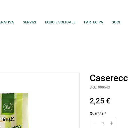
ERATIVA
SERVIZI
EQUO E SOLIDALE
PARTECIPA
SOCI
Caserec
SKU: 000543
Prez
2,25 €
Quantità
*