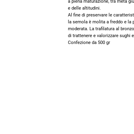
a piena maturazione, tra metà giu
e delle altitudini.
Al fine di preservare le caratteri
la semola è molita a freddo e la
moderata. La trafilatura al bronz
di trattenere e valorizzare sughi 
Confezione da 500 gr
Villaggio
dei Popoli
Promuoviamo
un’economia più giusta
e sostenibile, che
rispetta le persone e
tutela l’ambiente
SOSTIENICI