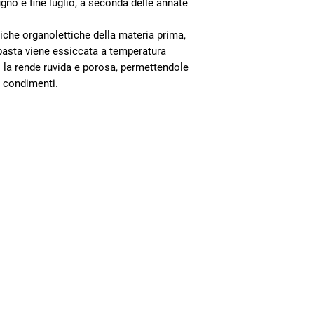
gno e fine luglio, a seconda delle annate
Per ordini inferiori a 
indotto positivo e pr
virtuoso, basato sulla 
stiche organolettiche della materia prima,
mercato.
 pasta viene essiccata a temperatura
o la rende ruvida e porosa, permettendole
e condimenti.
Newsletter
Contatti
Rimani aggiornato sul mondo
della cooperativa
Bottega Firenze
Nome e Cognome
Via dei Pilastri 45/r Firenze, 50
ORARI
TELEFONO
EMA
Bottega Empoli
Email