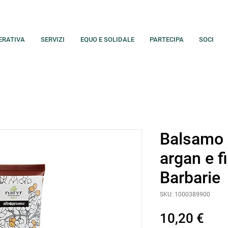
ERATIVA
SERVIZI
EQUO E SOLIDALE
PARTECIPA
SOCI
Balsamo 
argan e f
Barbarie
SKU: 1000389900
Pre
10,20 €