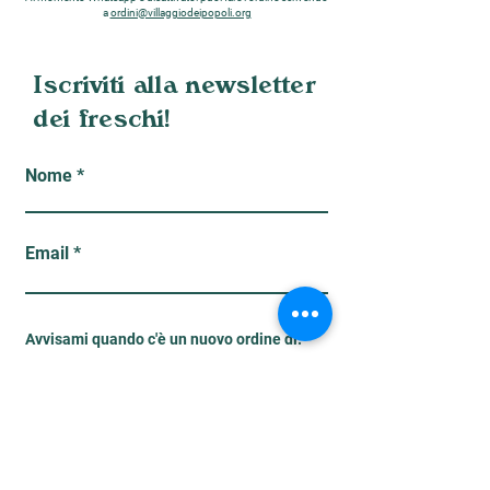
a
ordini@villaggiodeipopoli.org
Iscriviti alla newsletter
dei freschi!
Nome
Email
O
Avvisami quando c'è un nuovo ordine di:
*
b
b
Mozzarelle Libera Terra
l
Frutta Agrofair
i
Parmigiano Biogold
g
a
t
o
Iscriviti
r