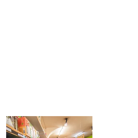
passione, la dedizione e la trasparenza
che ci contraddistinguono da sempre.
Sostenibilità
Il Villaggio dei Popoli è una cooperativa
no-profit attiva in Toscana dal 1990 che
opera nel settore del commercio equo e
solidale, della finanza etica e del consumo
critico.
Oltre 3000 soci sono il segno dell’ampia
condivisione e dell’importanza dei valori e
degli ideali di giustizia, solidarietà e
sostenibilità che ci muovono. Per questo
continuiamo ad impegnarci con la
passione, la dedizione e la trasparenza
che ci contraddistinguono da sempre.