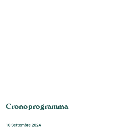
Quanto manca
alla realizzazione?
ANDAMENTO
70%
Contribuisci anche tu a creare il nuovo
Villaggio dei Popoli: la strada è tanta, ma
contiiamo sulla collaborazione dei tanti soci e
amici che i credono nel nostro progetto equo
e sostenibile.
Cronoprogramma
70%
10 Settembre 2024