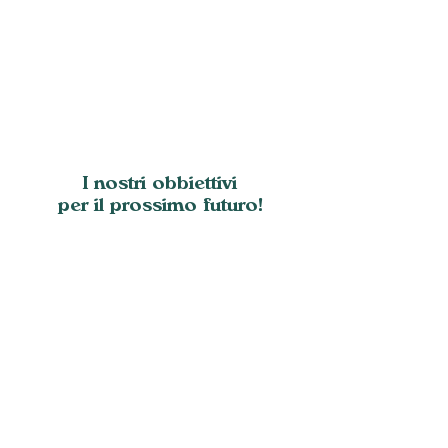
I nostri obbiettivi
per il prossimo futuro!
Nuova casa
Il Villaggio dei Popoli è una cooperativa
no-profit attiva in Toscana dal 1990 che
opera nel settore del commercio equo e
solidale, della finanza etica e del consumo
critico.
Oltre 3000 soci sono il segno dell’ampia
condivisione e dell’importanza dei valori e