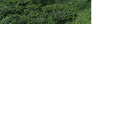
Nuove esigenze
Il Villaggio dei Popoli è una cooperativa
no-profit attiva in Toscana dal 1990 che
opera nel settore del commercio equo e
solidale, della finanza etica e del consumo
critico.
Oltre 3000 soci sono il segno dell’ampia
condivisione e dell’importanza dei valori e
degli ideali di giustizia, solidarietà e
sostenibilità che ci muovono. Per questo
continuiamo ad impegnarci con la
passione, la dedizione e la trasparenza
che ci contraddistinguono da sempre.