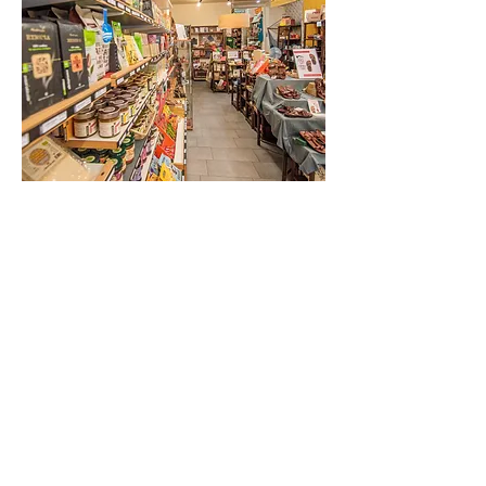
Produttori
Il Villaggio dei Popoli è una cooperativa
no-profit attiva in Toscana dal 1990 che
opera nel settore del commercio equo e
solidale, della finanza etica e del consumo
critico.
Oltre 3000 soci sono il segno dell’ampia
condivisione e dell’importanza dei valori e
degli ideali di giustizia, solidarietà e
sostenibilità che ci muovono. Per questo
continuiamo ad impegnarci con la